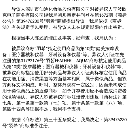
异议人深圳市仙迪化妆品股份有限公司对被异议人宁波欧
克电子商务有限公司经我局初步审定并刊登在第
期《商标
1672
公告》第
号
羽希
商标提出异议，我局依据《商标
39476230
“
”
法》有关规定予以受理。被异议人未在规定期限内作出答辩。
根据当事人陈述的理由及事实，经审查，我局认为：
被异议商标
羽希
指定使用商品为第
类
健美按摩设
“
”
10
“
备；医疗器械和仪器；牙科设备和仪器
等。异议人引证在先
”
注册的第
号
羽晳
商标核定使用商品
31792176
“
FEATHER
AQUA”
为第
类
按摩器械；医疗器械和仪器；牙科设备和仪器
等。
10
“
”
被异议商标指定使用部分商品与异议人引证商标核定使用商品
在功能用途、消费渠道等方面基本相同，属于类似商品。但双
方商标文字构成、呼叫、整体外观有一定区别，因而未构成使
用于类似商品上的近似商标，如予并存使用应不会造成消费者
的混淆误认。异议人称被异议商标注册使用违反《商标法》第
七条、第十条第一款第（七）项、第十条第一款第（八）项、
第四十四条等证据不足，我局不予支持。
依据《商标法》第三十五条规定，我局决定：第
39476230
号
羽希
商标准予注册。
“
”