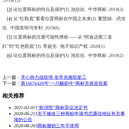
.2014(12)
[3]
论位置商标的特点及保护[J]. 池欣欣. 中华商标 .2019(2)
[4]
从“红鞋底”案看位置商标在中国之未来[J]. 董慧娟、武佳
欣. 中国发明与专利 .2019(6)
[5]
位置商标的注册可能性辨析——从“阿迪达斯三道
杠”到“红色鞋底”[J]. 李超光. 电子知识产权 .2020(1)
[6]
论位置商标的特点及保护[J]. 池欣欣. 中华商标 .2019(2)
上一篇：
齐心协力战疫情 攻坚克难助复工
下一篇：
第16676428号“一只酸奶牛”商标无效宣告案
相关推荐
2021-02-01
1
“欧润哲”商标异议决定书
2020-06-21
2
关于修改三种商标申请书式通信地址有关事
项的公告
2020-08-26
3
商标撤销三年不使用